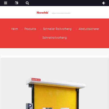
Heim
Produkte
Schneller Rollvorhang
Absturzsicherer
Schnellrollvorhang