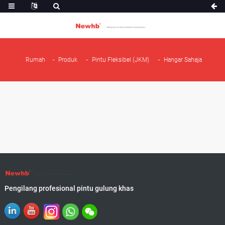
Rumah
Produk
Pintu Fleksibel (JKM)
Hangar Sahaja
Pengilang profesional pintu gulung khas