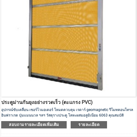
ประตูม่านกันยุงอย่างรวดเร็ว (ตะแกรง PVC)
อุปกรณ์ขับเคลื่อน เซอร์โวมอเตอร์ โหมดควบคุม เรดาร์ geomagnetic รีโมทคอนโทรล
อินฟราเรด ปุ่มแมนนวล ฯลฯ วัสดุรางประตู โลหะผสมอลูมิเนียม 6063 คุณสมบัติ
รวดเร็ว กันแมลง และระบายอากาศ วัสดุม่าน ม่านหน้าต่างตาข่าย PVC อุปกรณ์ความ
สอบถามรายละเอียดเพิ่มเติม
รายละเอียด
ปลอดภัย หยุดแน่น แรงดันมอเตอร์ 220V/50HZ ความเร็วในการวิ่ง 0.6-2.0m/s พอดี
กับแถบปิดผนึก EPDM พื้นดินทุกชนิด พอดีกับพื้นดินทุกชนิด. แทร็กเชื่อมต่อกับพื้นผิว