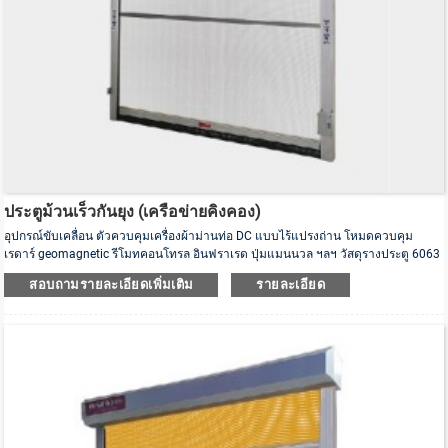
ประตูม้วนเร็วกันยุง (เครือข่ายคิงคอง)
อุปกรณ์ขับเคลื่อน ตัวควบคุมเครื่องผ้าม่านท่อ DC แบบไร้แปรงถ่าน โหมดควบคุม
เรดาร์ geomagnetic รีโมทคอนโทรล อินฟราเรด ปุ่มแมนนวล ฯลฯ วัสดุรางประตู 6063
อะลูมินัมอัลลอย คุณสมบัติ รวดเร็ว กันแมลง ระบายอากาศ กันสนิม การกัดกร่อน - กัน
สอบถามรายละเอียดเพิ่มเติม
รายละเอียด
การสึกหรอ - ทนทาน วัสดุผ้าม่าน หน้าจอหน้าต่างตาข่ายเพชร การปรับแต่งขนาด แรง
ดันไฟฟ้าของมอเตอร์ 220V/50HZ ความเร็วในการทำงาน 0.6m/s พอดีกับแถบปิดผนึก
EPDM พื้นดินทุกชนิด พอดีกับอัล...