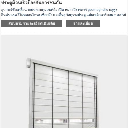
ประตูม้วนเร็วป้องกันการชนกัน
อุปกรณ์ขับเคลื่อน ระบบควบคุมเซอร์โว เปิด หมายถึง เรดาร์ geomagnetic บลูทูธ
อินฟราเรด รีโมทคอนโทรล เชือกดึง และอื่นๆ วัสดุรางประตู แผ่นเหล็กคาร์บอน + สเปรย์
พลาสติก อุปกรณ์ความปลอดภัย ไฟอินฟราเรด เสาป้องกันการชน วัสดุผ้าม่าน 0.8 มม.
สอบถามรายละเอียดเพิ่มเติม
รายละเอียด
ผ้าเคลือบพีวีซี ขนาด กำหนดเองด้านล่าง ขอบด้านล่างแน่นอากาศนุ่ม คุณสมบัติ
ป้องกันการชนกัน รีเซ็ต Shanghai Hanshu Cosmetics Co., Ltd Shanghai Hanshu
Cosmetics Co., Ltd. เลือก hengbang anti-collision fast ...