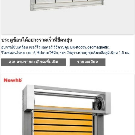
ประตูซ้อนได้อย่างรวดเร็วที่ยืดหยุ่น
อุปกรณ์ขับเคลื่อน เซอร์โวมอเตอร์ วิธีควบคุม Bluetooth, geomagnetic,
รีโมทคอนโทรล, เรดาร์, ซิปแบบใช้มือ, ฯลฯ วัสดุรางประตู ชุบสังกะสีอลูมิเนียม 1.5 มม.
อุปกรณ์ความปลอดภัย ตานิรภัยแบบอินฟราเรด วัสดุม่าน PVC ขนาด กำหนดเอง ลม
สอบถามรายละเอียดเพิ่มเติม
รายละเอียด
โหลด สิบขั้น กำลังมอเตอร์ 0.55KW (1.75KW) ) คุณเป็นผู้ผลิตประตูซ้อนอย่างรวดเร็ว
แบบยืดหยุ่นหรือไม่? เราคือ Kunshan Xinhengbang Door Industry Co., Ltd. เดิมชื่อ
Kunshan Hengbang Fire Roller Door Factory ก่อตั้งขึ้นในปี พ.ศ. 2545 เรา...