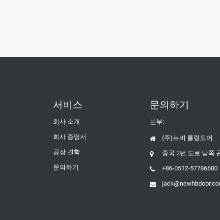
서비스
문의하기
회사 소개
본부:
회사 증명서
(주)뉴비 롤링도어
공장 견학
중국 2번 도로 남쪽
문의하기
+86-0512-57786600
jack@newhbdoor.c